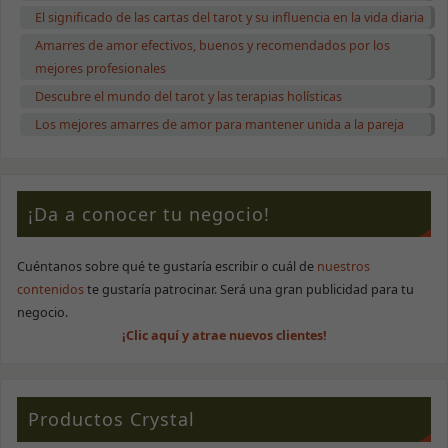
El significado de las cartas del tarot y su influencia en la vida diaria
Amarres de amor efectivos, buenos y recomendados por los
mejores profesionales
Descubre el mundo del tarot y las terapias holísticas
Los mejores amarres de amor para mantener unida a la pareja
Necesarias
Estas cookies
no son
opcionales.
Son necesarias
¡Da a conocer tu negocio!
para que la
web funcione
correctamente.
Cuéntanos sobre qué te gustaría escribir o cuál de
nuestros
contenidos
te gustaría patrocinar. Será una gran publicidad para tu
Estadísticas
negocio.
Para que
¡Clic aquí y atrae nuevos clientes!
podamos
mejorar la
funcionalidad
y estructura
de la web, en
Productos Crystal
base a cómo
se use.