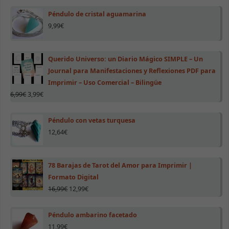
Péndulo de cristal aguamarina
9,99
€
Experiencia
Para que
nuestra web
Querido Universo: un Diario Mágico SIMPLE – Un
funcione lo
mejor posible
Journal para Manifestaciones y Reflexiones PDF para
durante tu
Imprimir – Uso Comercial – Bilingüe
visita. Si
6,99
€
3,99
€
rechazas estas
cookies,
algunas
Péndulo con vetas turquesa
funcionalidades
desaparecerán
12,64
€
de la web.
78 Barajas de Tarot del Amor para Imprimir |
Marketing
Formato Digital
Al compartir tus
16,99
€
12,99
€
intereses y
comportamiento
mientras visitas
Péndulo ambarino facetado
nuestro sitio,
aumentas la
11,99
€