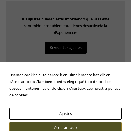
Tus ajustes pueden estar impidiendo que veas este
Tus ajustes pueden estar impidiendo que veas este
contenido. Probablemente tienes desactivada la
contenido. Probablemente tienes desactivada la
«Experiencia».
«Experiencia».
Revisar tus ajustes
Revisar tus ajustes
Siguiente:
Usamos cookies. Si te parece bien, simplemente haz clic en
«Aceptar todo». También puedes elegir qué tipo de cookies
deseas mantener haciendo clic en «Ajustes».
Lee nuestra política
Clase 1: Origen del Tarot y
de cookies
ejercicio práctico
Necesarias
Ajustes
Estas cookies
no son
opcionales.
Aceptar todo
Cartas Tarot © 2016 - 2026
Son necesarias