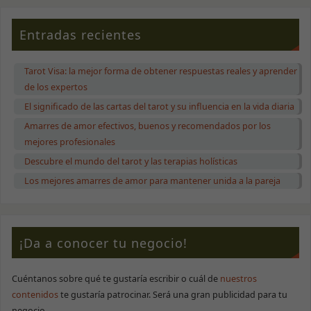
y estructura
de la web, en
base a cómo
Entradas recientes
se use.
Tarot Visa: la mejor forma de obtener respuestas reales y aprender
Experiencia
de los expertos
Para que
nuestra web
El significado de las cartas del tarot y su influencia en la vida diaria
funcione lo
Amarres de amor efectivos, buenos y recomendados por los
mejor posible
durante tu
mejores profesionales
visita. Si
Descubre el mundo del tarot y las terapias holísticas
rechazas estas
cookies,
Los mejores amarres de amor para mantener unida a la pareja
algunas
funcionalidades
desaparecerán
de la web.
¡Da a conocer tu negocio!
Marketing
Cuéntanos sobre qué te gustaría escribir o cuál de
nuestros
Al compartir tus
intereses y
contenidos
te gustaría patrocinar. Será una gran publicidad para tu
comportamiento
negocio.