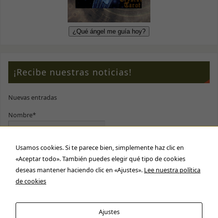
¡Recibe nuestras noticias!
Nuevas entradas
Nombre*
Usamos cookies. Si te parece bien, simplemente haz clic en
E-mail*
«Aceptar todo». También puedes elegir qué tipo de cookies
deseas mantener haciendo clic en «Ajustes».
Lee nuestra política
Por favor, acepta nuestra
política de privacidad
de cookies
Ajustes