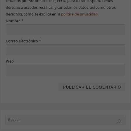
tratados por Automattic Inc., EEUU para filtrar el spam. Tienes
derecho a acceder, rectificar y cancelar los datos, así como otros
derechos, como se explica en la
política de privacidad
.
Nombre
*
Correo electrónico
*
Necesarias
Estas cookies
Web
no son
opcionales.
Son necesarias
para que la
web funcione
correctamente.
Estadísticas
Para que
podamos
mejorar la
funcionalidad