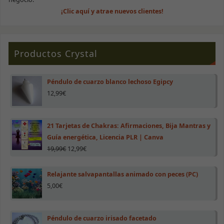
mientras visitas
¡Clic aquí y atrae nuevos clientes!
nuestro sitio,
aumentas la
posibilidad de
ver contenido y
ofertas
Productos Crystal
personalizados.
Péndulo de cuarzo blanco lechoso Egipcy
12,99
€
21 Tarjetas de Chakras: Afirmaciones, Bija Mantras y
Guía energética, Licencia PLR | Canva
19,99
€
12,99
€
Relajante salvapantallas animado con peces (PC)
5,00
€
Péndulo de cuarzo irisado facetado