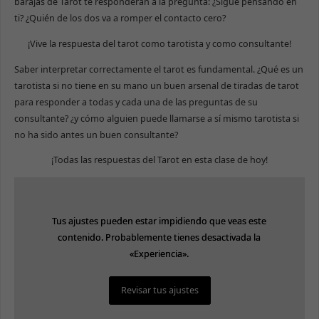
barajas de Tarot te responderán a la pregunta: ¿Sigue pensando en
ti? ¿Quién de los dos va a romper el contacto cero?
¡Vive la respuesta del tarot como tarotista y como consultante!
Saber interpretar correctamente el tarot es fundamental. ¿Qué es un
tarotista si no tiene en su mano un buen arsenal de tiradas de tarot
para responder a todas y cada una de las preguntas de su
consultante? ¿y cómo alguien puede llamarse a sí mismo tarotista si
no ha sido antes un buen consultante?
¡Todas las respuestas del Tarot en esta clase de hoy!
Tus ajustes pueden estar impidiendo que veas este
Tus ajustes pueden estar impidiendo que veas este
contenido. Probablemente tienes desactivada la
contenido. Probablemente tienes desactivada la
«Experiencia».
«Experiencia».
Revisar tus ajustes
Revisar tus ajustes