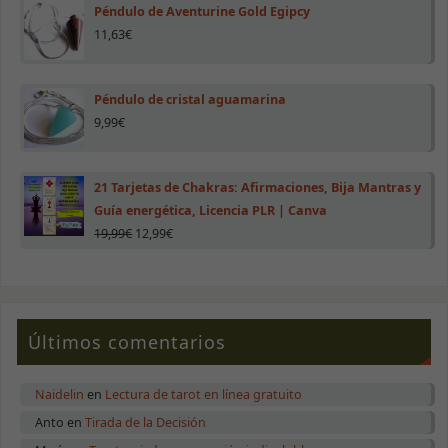
Péndulo de Aventurine Gold Egipcy
11,63
€
Péndulo de cristal aguamarina
9,99
€
21 Tarjetas de Chakras: Afirmaciones, Bija Mantras y
Guía energética, Licencia PLR | Canva
19,99
€
12,99
€
Últimos comentarios
Naidelin
en
Lectura de tarot en línea gratuito
Anto
en
Tirada de la Decisión