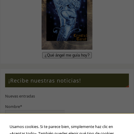
¡Recibe nuestras noticias!
Nuevas entradas
Nombre*
Usamos cookies. Si te parece bien, simplemente haz clic en
E-mail*
«Aceptar todo». También puedes elegir qué tipo de cookies