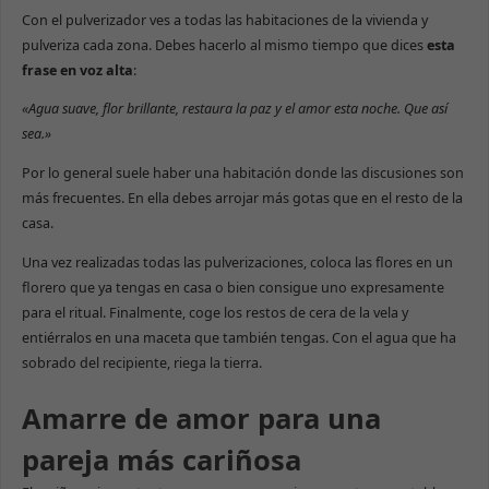
Necesarias
Con el pulverizador ves a todas las habitaciones de la vivienda y
Estas cookies
pulveriza cada zona. Debes hacerlo al mismo tiempo que dices
esta
no son
frase en voz alta
:
opcionales.
Son necesarias
«Agua suave, flor brillante, restaura la paz y el amor esta noche. Que así
para que la
web funcione
sea.»
correctamente.
Por lo general suele haber una habitación donde las discusiones son
más frecuentes. En ella debes arrojar más gotas que en el resto de la
Estadísticas
casa.
Para que
podamos
Una vez realizadas todas las pulverizaciones, coloca las flores en un
mejorar la
florero que ya tengas en casa o bien consigue uno expresamente
funcionalidad
y estructura
para el ritual. Finalmente, coge los restos de cera de la vela y
de la web, en
entiérralos en una maceta que también tengas. Con el agua que ha
base a cómo
sobrado del recipiente, riega la tierra.
se use.
Amarre de amor para una
Experiencia
pareja más cariñosa
Para que
nuestra web