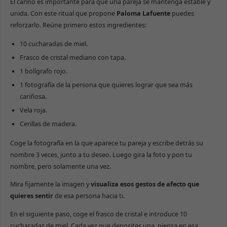
El cariño es importante para que una pareja se mantenga estable y
funcione lo
mejor posible
unida. Con este ritual que propone
Paloma Lafuente
puedes
durante tu
reforzarlo. Reúne primero estos ingredientes:
visita. Si
rechazas estas
10 cucharadas de miel.
cookies,
algunas
Frasco de cristal mediano con tapa.
funcionalidades
1 bolígrafo rojo.
desaparecerán
de la web.
1 fotografía de la persona que quieres lograr que sea más
cariñosa.
Vela roja.
Marketing
Al compartir tus
Cerillas de madera.
intereses y
comportamiento
Coge la fotografía en la que aparece tu pareja y escribe detrás su
mientras visitas
nombre 3 veces, junto a tu deseo. Luego gira la foto y pon tu
nuestro sitio,
aumentas la
nombre, pero solamente una vez.
posibilidad de
ver contenido y
Mira fijamente la imagen y
visualiza esos gestos de afecto que
ofertas
quieres sentir
de esa persona hacia ti.
personalizados.
En el siguiente paso, coge el frasco de cristal e introduce 10
cucharadas de miel. Cada vez que deposites una, piensa en esa