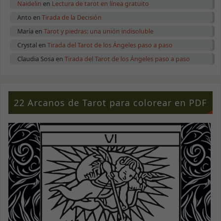
Naidelin
en
Lectura de tarot en línea gratuito
Anto
en
Tirada de la Decisión
María
en
Tarot y piedras: una unión indisoluble
Crystal
en
Tirada del Tarot de los Ángeles paso a paso
Claudia Sosa
en
Tirada del Tarot de los Ángeles paso a paso
22 Arcanos de Tarot para colorear en PDF