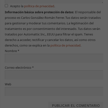
Acepto la
política de privacidad
.
Necesarias
Información básica sobre protección de datos:
El responsable del
Estas cookies
proceso es Carlos González-Román Ferrer. Tus datos serán tratados
no son
para gestionar y moderar tus comentarios. La legitimación del
opcionales.
Son necesarias
tratamiento es por consentimiento del interesado. Tus datos serán
para que la
tratados por Automattic Inc., EEUU para filtrar el spam. Tienes
web funcione
correctamente.
derecho a acceder, rectificar y cancelar los datos, así como otros
derechos, como se explica en la
política de privacidad
.
Nombre
*
Estadísticas
Para que
podamos
Correo electrónico
*
mejorar la
funcionalidad
y estructura
de la web, en
Web
base a cómo
se use.
Experiencia