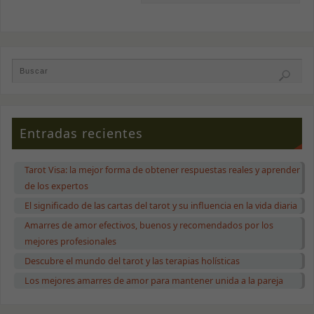
Para que
nuestra web
funcione lo
mejor posible
durante tu
visita. Si
rechazas estas
cookies,
algunas
funcionalidades
desaparecerán
Entradas recientes
de la web.
Tarot Visa: la mejor forma de obtener respuestas reales y aprender
Marketing
de los expertos
Al compartir tus
intereses y
El significado de las cartas del tarot y su influencia en la vida diaria
comportamiento
Amarres de amor efectivos, buenos y recomendados por los
mientras visitas
nuestro sitio,
mejores profesionales
aumentas la
Descubre el mundo del tarot y las terapias holísticas
posibilidad de
ver contenido y
Los mejores amarres de amor para mantener unida a la pareja
ofertas
personalizados.