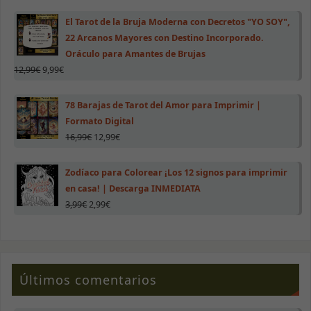
El Tarot de la Bruja Moderna con Decretos "YO SOY",
22 Arcanos Mayores con Destino Incorporado.
Oráculo para Amantes de Brujas
12,99
€
9,99
€
78 Barajas de Tarot del Amor para Imprimir |
Formato Digital
16,99
€
12,99
€
Zodíaco para Colorear ¡Los 12 signos para imprimir
en casa! | Descarga INMEDIATA
3,99
€
2,99
€
Últimos comentarios