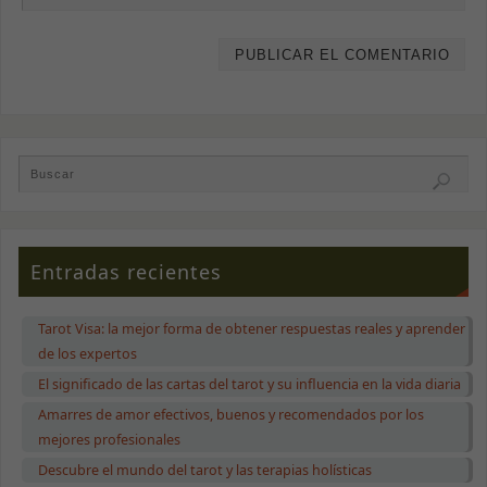
Entradas recientes
Necesarias
Estas cookies
Tarot Visa: la mejor forma de obtener respuestas reales y aprender
no son
de los expertos
opcionales.
Son necesarias
El significado de las cartas del tarot y su influencia en la vida diaria
para que la
Amarres de amor efectivos, buenos y recomendados por los
web funcione
correctamente.
mejores profesionales
Descubre el mundo del tarot y las terapias holísticas