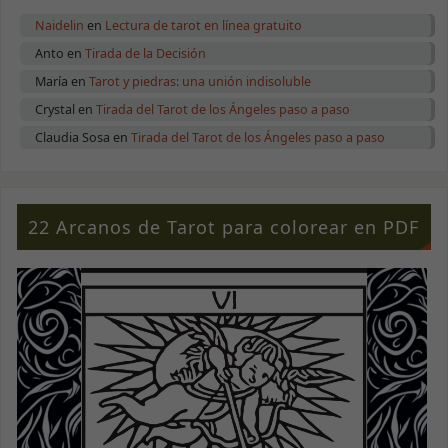
Naidelin
en
Lectura de tarot en línea gratuito
Anto
en
Tirada de la Decisión
María
en
Tarot y piedras: una unión indisoluble
Crystal
en
Tirada del Tarot de los Ángeles paso a paso
Claudia Sosa
en
Tirada del Tarot de los Ángeles paso a paso
22 Arcanos de Tarot para colorear en PDF