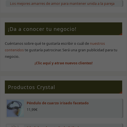
Los mejores amarres de amor para mantener unida a la pareja
Estadísticas
Para que
podamos
mejorar la
funcionalidad
¡Da a conocer tu negocio!
y estructura
de la web, en
base a cómo
se use.
Cuéntanos sobre qué te gustaría escribir o cuál de
nuestros
contenidos
te gustaría patrocinar. Será una gran publicidad para tu
negocio.
Experiencia
¡Clic aquí y atrae nuevos clientes!
Para que
nuestra web
funcione lo
mejor posible
durante tu
Productos Crystal
visita. Si
rechazas estas
cookies,
Péndulo de cuarzo irisado facetado
algunas
11,99
€
funcionalidades
desaparecerán
de la web.