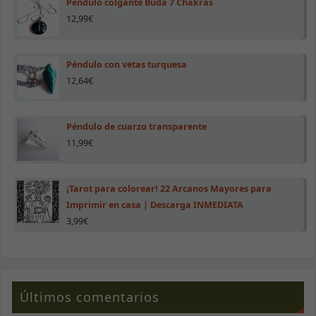
Péndulo colgante Buda 7 Chakras
12,99
€
Marketing
Al compartir tus
intereses y
Péndulo con vetas turquesa
comportamiento
mientras visitas
12,64
€
nuestro sitio,
aumentas la
posibilidad de
ver contenido y
Péndulo de cuarzo transparente
ofertas
11,99
€
personalizados.
¡Tarot para colorear! 22 Arcanos Mayores para
Imprimir en casa | Descarga INMEDIATA
3,99
€
Últimos comentarios