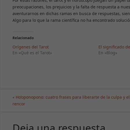
Por estas razones, el tarot y el horóscopo juegan un papel ta
preocupaciones, los prejuicios y la falta de respuesta a n
aventurarnos en dichas ramas en busca de respuestas, si
Algo para lo que la rama científica no ha encontrado solució
Relacionado
Orígenes del Tarot
El significado de
En «Qué es el Tarot»
En «Blog»
«
Ho’oponopono: cuatro frases para liberarte de la culpa y el
rencor
Deja una respuesta