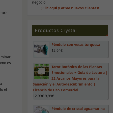
negocio.
¡Clic aquí y atrae nuevos clientes!
ctura
Productos Crystal
Péndulo con vetas turquesa
12,64
€
liminar
como es
Tarot Botánico de las Plantas
Emocionales + Guía de Lectura |
22 Arcanos Mayores para la
na
Sanación y el Autodescubrimiento |
do el
Licencia de Uso Comercial
12,99
€
9,99
€
Péndulo de cristal aguamarina