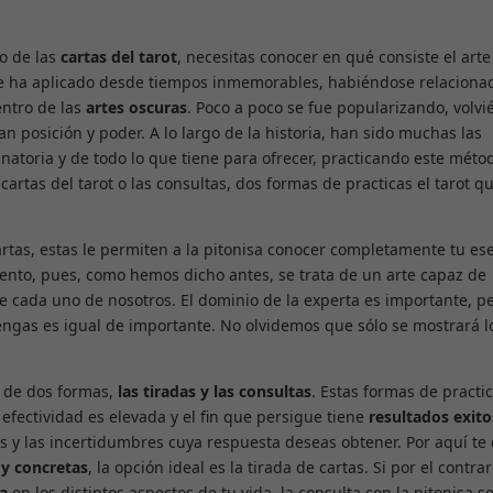
o de las
cartas del tarot
, necesitas conocer en qué consiste el arte
 se ha aplicado desde tiempos inmemorables, habiéndose relaciona
entro de las
artes oscuras
. Poco a poco se fue popularizando, volv
 posición y poder. A lo largo de la historia, han sido muchas las
natoria y de todo lo que tiene para ofrecer, practicando este méto
cartas del tarot o las consultas, dos formas de practicas el tarot q
artas, estas le permiten a la pitonisa conocer completamente tu es
ento, pues, como hemos dicho antes, se trata de un arte capaz de
e cada uno de nosotros. El dominio de la experta es importante, p
tengas es igual de importante. No olvidemos que sólo se mostrará l
o de dos formas,
las tiradas y las consultas
. Estas formas de practic
fectividad es elevada y el fin que persigue tiene
resultados exit
 y las incertidumbres cuya respuesta deseas obtener. Por aquí te 
 y concretas
, la opción ideal es la tirada de cartas. Si por el contrar
va
en los distintos aspectos de tu vida, la consulta con la pitonisa se