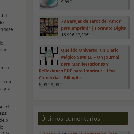
9,99
€
 del
78 Barajas de Tarot del Amor
do
para Imprimir | Formato Digital
iéndose
16,99
€
12,99
€
do
ue a
Querido Universo: un Diario
Mágico SIMPLE – Un Journal
para Manifestaciones y
encia
Reflexiones PDF para Imprimir – Uso
Comercial – Bilingüe
ero no
6,99
€
3,99
€
o que
ar el
osos
,
Últimos comentarios
dejo
io,
rá la