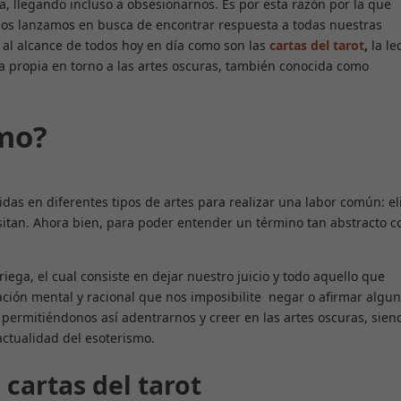
, llegando incluso a obsesionarnos. Es por esta razón por la que
 nos lanzamos en busca de encontrar respuesta a todas nuestras
 al alcance de todos hoy en día como son las
cartas del tarot
,
la le
ra propia en torno a las artes oscuras, también conocida como
smo?
idas en diferentes tipos de artes para realizar una labor común: e
esitan. Ahora bien, para poder entender un término tan abstracto 
griega, el cual consiste en dejar nuestro juicio y todo aquello que
ción mental y racional que nos imposibilite negar o afirmar algu
, permitiéndonos así adentrarnos y creer en las artes oscuras, sien
ctualidad del esoterismo.
cartas del tarot