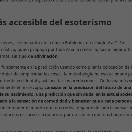
ás accesible del esoterismo
iones, se encuadra en la época Babilonia, en el siglo V a.C. Sin
stico, quien propagó por toda Asia la creencia, hasta llegar a Gr
cemos,
un tipo de adivinación.
 fundamenta en la predicción usando como pilar la colocación de 
y dotar de simplicidad las cosas, la metodología ha evolucionado p
rtiente occidental y así facilitar las predicciones. De forma más s
ealmente el horóscopo,
consiste en la predicción del futuro de una
 de su nacimiento, una predicción que sin duda, en la actual soci
gado a la sensación de comodidad y bienestar que a cada persona
 de entender el mundo que nos rodea, dejando de lado la sensaci
permitirnos esclarecer o guiarnos por un camino que nos haga senti