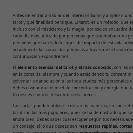
Antes de entrar a hablar del interesantísimo y amplio mund
tarot y qué finalidad persigue. El tarot, es un método que
incluso con el misticismo y la magia, por eso se encuadra d
cada día más utilizado por personas que ostentaban una gran
personas que han sido testigos del impacto de esta vía adivi
actualmente las conocidas pitonisas a través de la tirada de 
contunuacion expondremos,
El
elemento esencial del tarot y el más conocido,
son las c
en la consulta, siempre y cuando estés dando tu consentimi
solventar o dar solución a las inquietudes más personales d
debes olvidar que el nivel de concentración y energía que 
tú desees conocer, descubrir o esclarecer.
Las cartas pueden utilizarse de varias maneras, en concret
tarot son las más populares, pues se ha demostrado que su e
ahora bien, debes saber cual escoger según tus necesidades
un consejo: si lo que deseas son
respuestas rápidas, cortas
necesitas conectar de una forma
más profunda y exhausti