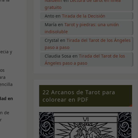
Naidelin
en
Lectura de tarot en línea
gratuito
Anto
en
Tirada de la Decisión
María
en
Tarot y piedras: una unión
indisoluble
Crystal
en
Tirada del Tarot de los Ángeles
paso a paso
ecia y
Claudia Sosa
en
Tirada del Tarot de los
Ángeles paso a paso
los
ara
encilla
22 Arcanos de Tarot para
edad en
colorear en PDF
ón de
r