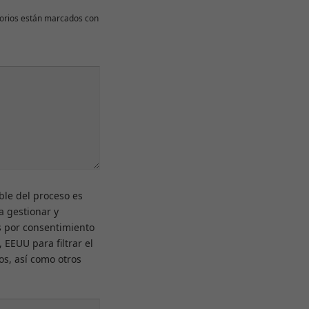
orios están marcados con
Experiencia
Para que
nuestra web
funcione lo
mejor posible
durante tu
visita. Si
rechazas estas
cookies,
algunas
funcionalidades
desaparecerán
ble del proceso es
de la web.
a gestionar y
s por consentimiento
 EEUU para filtrar el
Marketing
os, así como otros
Al compartir tus
intereses y
comportamiento
mientras visitas