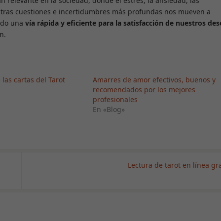
n relevante en la sociedad, donde el estrés, la ansiedad, las
uestras cuestiones e incertidumbres más profundas nos mueven a
endo una
vía rápida y eficiente para la satisfacción de nuestros de
n.
Necesarias
Estas cookies
no son
opcionales.
 las cartas del Tarot
Amarres de amor efectivos, buenos y
Son necesarias
recomendados por los mejores
para que la
profesionales
web funcione
En «Blog»
correctamente.
Estadísticas
Para que
podamos
Lectura de tarot en línea gr
mejorar la
funcionalidad
y estructura
de la web, en
base a cómo
se use.