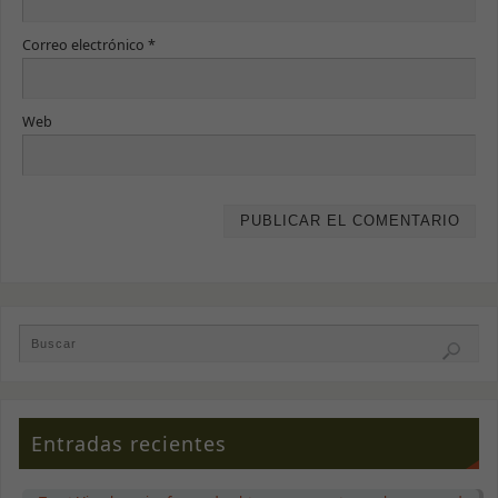
aumentas la
posibilidad de
ver contenido y
Correo electrónico
*
ofertas
personalizados.
Web
Entradas recientes