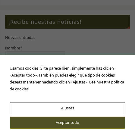
¡Recibe nuestras noticias!
Nuevas entradas
Nombre*
Usamos cookies. Si te parece bien, simplemente haz clic en
E-mail*
«Aceptar todo». También puedes elegir qué tipo de cookies
deseas mantener haciendo clic en «Ajustes».
Lee nuestra política
Por favor, acepta nuestra
política de privacidad
de cookies
Ajustes
Aceptar todo
Cartas Tarot © 2016 - 2026
Contacto: lawebimaginacion@gmail.com