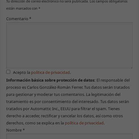
Tu dirección de correo electrónico no será publicada.
Los campos obligatorios
se use.
están marcados con
*
Comentario
*
Experiencia
Para que
nuestra web
funcione lo
mejor posible
durante tu
visita. Si
rechazas estas
cookies,
algunas
Acepto la
política de privacidad
.
funcionalidades
Información básica sobre protección de datos:
El responsable del
desaparecerán
proceso es Carlos González-Román Ferrer. Tus datos serán tratados
de la web.
para gestionar y moderar tus comentarios. La legitimación del
tratamiento es por consentimiento del interesado. Tus datos serán
Marketing
tratados por Automattic Inc., EEUU para filtrar el spam. Tienes
Al compartir tus
derecho a acceder, rectificar y cancelar los datos, así como otros
intereses y
derechos, como se explica en la
política de privacidad
.
comportamiento
mientras visitas
Nombre
*
nuestro sitio,