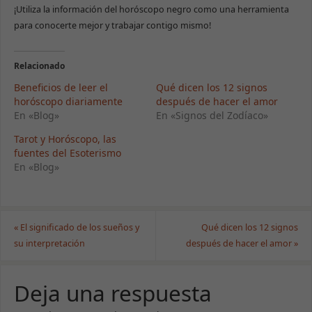
¡Utiliza la información del horóscopo negro como una herramienta
para conocerte mejor y trabajar contigo mismo!
Relacionado
Beneficios de leer el
Qué dicen los 12 signos
Necesarias
horóscopo diariamente
después de hacer el amor
Estas cookies
En «Blog»
En «Signos del Zodíaco»
no son
opcionales.
Tarot y Horóscopo, las
Son necesarias
fuentes del Esoterismo
para que la
En «Blog»
web funcione
correctamente.
Estadísticas
«
El significado de los sueños y
Qué dicen los 12 signos
Para que
su interpretación
después de hacer el amor
»
podamos
mejorar la
funcionalidad
Deja una respuesta
y estructura
de la web, en
base a cómo