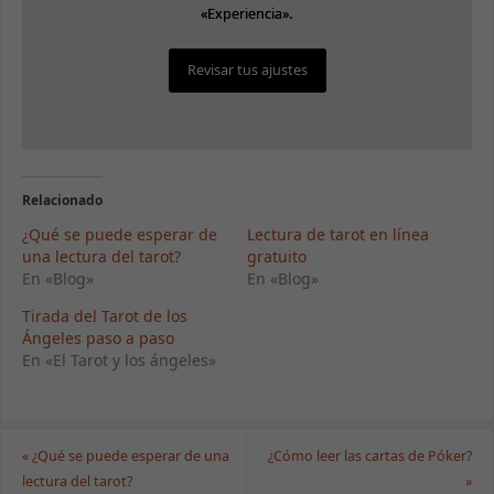
«Experiencia».
«Experiencia».
Revisar tus ajustes
Revisar tus ajustes
Relacionado
¿Qué se puede esperar de
Lectura de tarot en línea
una lectura del tarot?
gratuito
En «Blog»
En «Blog»
Tirada del Tarot de los
Ángeles paso a paso
En «El Tarot y los ángeles»
«
¿Qué se puede esperar de una
¿Cómo leer las cartas de Póker?
lectura del tarot?
»