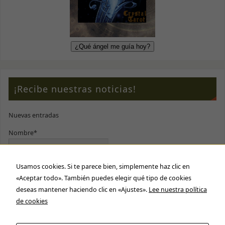
¡Recibe nuestras noticias!
Nuevas entradas
Nombre*
Usamos cookies. Si te parece bien, simplemente haz clic en
E-mail*
«Aceptar todo». También puedes elegir qué tipo de cookies
deseas mantener haciendo clic en «Ajustes».
Lee nuestra política
Por favor, acepta nuestra
política de privacidad
de cookies