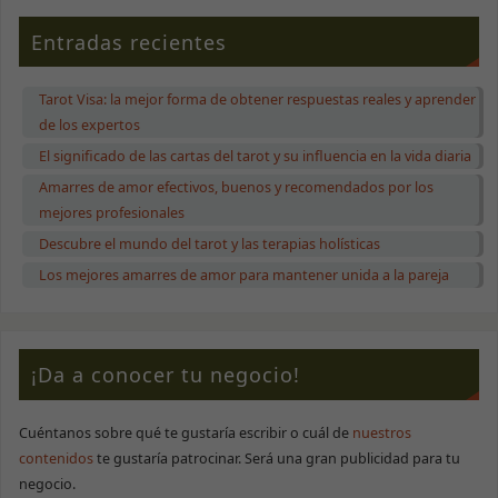
no son
opcionales.
Entradas recientes
Son necesarias
para que la
web funcione
correctamente.
Tarot Visa: la mejor forma de obtener respuestas reales y aprender
de los expertos
El significado de las cartas del tarot y su influencia en la vida diaria
Estadísticas
Amarres de amor efectivos, buenos y recomendados por los
Para que
podamos
mejores profesionales
mejorar la
Descubre el mundo del tarot y las terapias holísticas
funcionalidad
y estructura
Los mejores amarres de amor para mantener unida a la pareja
de la web, en
base a cómo
se use.
¡Da a conocer tu negocio!
Experiencia
Para que
Cuéntanos sobre qué te gustaría escribir o cuál de
nuestros
nuestra web
funcione lo
contenidos
te gustaría patrocinar. Será una gran publicidad para tu
mejor posible
negocio.
durante tu