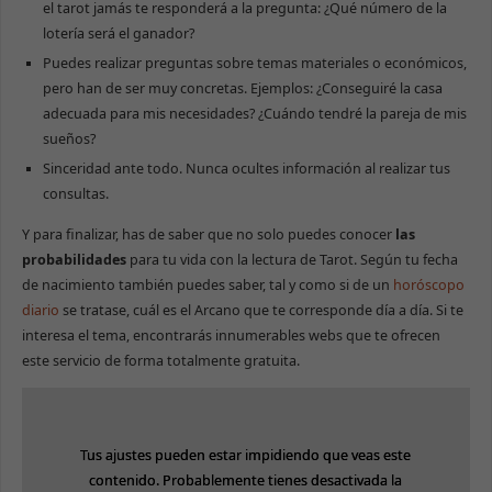
el tarot jamás te responderá a la pregunta: ¿Qué número de la
lotería será el ganador?
Puedes realizar preguntas sobre temas materiales o económicos,
pero han de ser muy concretas. Ejemplos: ¿Conseguiré la casa
adecuada para mis necesidades? ¿Cuándo tendré la pareja de mis
sueños?
Sinceridad ante todo. Nunca ocultes información al realizar tus
consultas.
Y para finalizar, has de saber que no solo puedes conocer
las
probabilidades
para tu vida con la lectura de Tarot. Según tu fecha
de nacimiento también puedes saber, tal y como si de un
horóscopo
diario
se tratase, cuál es el Arcano que te corresponde día a día. Si te
interesa el tema, encontrarás innumerables webs que te ofrecen
este servicio de forma totalmente gratuita.
Tus ajustes pueden estar impidiendo que veas este
Tus ajustes pueden estar impidiendo que veas este
contenido. Probablemente tienes desactivada la
contenido. Probablemente tienes desactivada la