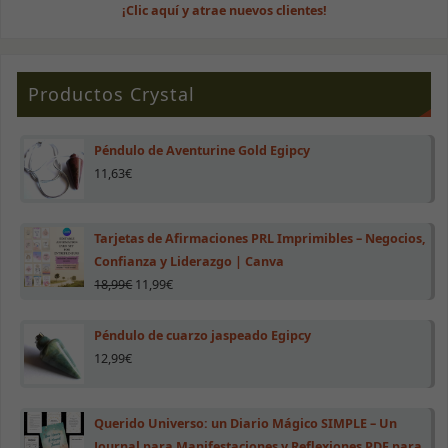
¡Clic aquí y atrae nuevos clientes!
visita. Si
rechazas estas
cookies,
algunas
funcionalidades
Productos Crystal
desaparecerán
de la web.
Péndulo de Aventurine Gold Egipcy
11,63
€
Marketing
Al compartir tus
intereses y
comportamiento
Tarjetas de Afirmaciones PRL Imprimibles – Negocios,
mientras visitas
Confianza y Liderazgo | Canva
nuestro sitio,
aumentas la
18,99
€
11,99
€
posibilidad de
ver contenido y
ofertas
Péndulo de cuarzo jaspeado Egipcy
personalizados.
12,99
€
Querido Universo: un Diario Mágico SIMPLE – Un
Journal para Manifestaciones y Reflexiones PDF para