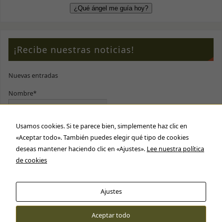
¡Recibe nuestras noticias!
Nuevas entradas
Nombre*
Usamos cookies. Si te parece bien, simplemente haz clic en
E-mail*
«Aceptar todo». También puedes elegir qué tipo de cookies
deseas mantener haciendo clic en «Ajustes».
Lee nuestra política
Por favor, acepta nuestra
política de privacidad
de cookies
Ajustes
Aceptar todo
Cartas Tarot © 2016 - 2026