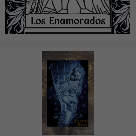
nuestro sitio,
aumentas la
posibilidad de
ver contenido y
ofertas
personalizados.