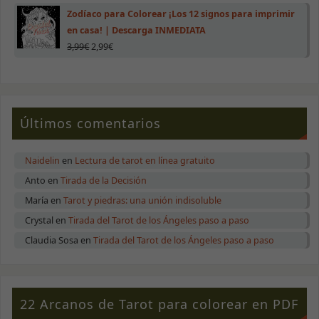
Zodíaco para Colorear ¡Los 12 signos para imprimir
en casa! | Descarga INMEDIATA
3,99
€
2,99
€
Necesarias
Últimos comentarios
Estas cookies
no son
opcionales.
Son necesarias
Naidelin
en
Lectura de tarot en línea gratuito
para que la
Anto
en
Tirada de la Decisión
web funcione
correctamente.
María
en
Tarot y piedras: una unión indisoluble
Crystal
en
Tirada del Tarot de los Ángeles paso a paso
Claudia Sosa
en
Tirada del Tarot de los Ángeles paso a paso
Estadísticas
Para que
podamos
mejorar la
funcionalidad
22 Arcanos de Tarot para colorear en PDF
y estructura
de la web, en