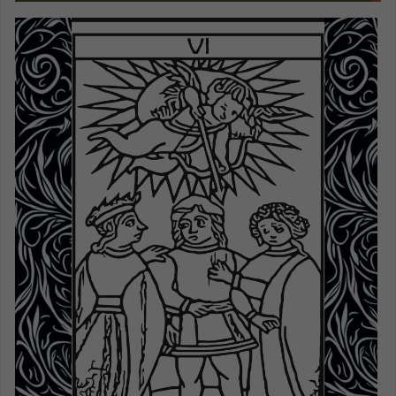
base a cómo
se use.
Experiencia
Para que
nuestra web
funcione lo
mejor posible
durante tu
visita. Si
rechazas estas
cookies,
algunas
funcionalidades
desaparecerán
de la web.
Marketing
Al compartir tus
intereses y
comportamiento
mientras visitas