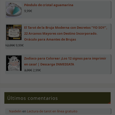
Péndulo de cristal aguamarina
Necesarias
9,99
€
Estas cookies
no son
opcionales.
Son necesarias
El Tarot de la Bruja Moderna con Decretos "YO SOY",
para que la
22 Arcanos Mayores con Destino Incorporado.
web funcione
Oráculo para Amantes de Brujas
correctamente.
12,99
€
9,99
€
Estadísticas
Zodíaco para Colorear ¡Los 12 signos para imprimir
Para que
en casa! | Descarga INMEDIATA
podamos
mejorar la
3,99
€
2,99
€
funcionalidad
y estructura
de la web, en
base a cómo
se use.
Últimos comentarios
Experiencia
Naidelin
en
Lectura de tarot en línea gratuito
Para que