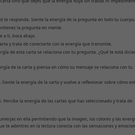
arta sino que dejes que la energía fluya sin trabas ni impedimen
t te responda. Siente la energía de la pregunta en todo tu cuerpo
antienes la pregunta en mente.
e a ti, boca abajo.
arta y trata de conectarte con la energía que transmite.
ía de esta carta se relaciona con tu pregunta. ¿Qué te está dici
nergía de la carta y piensa en cómo su mensaje se relaciona con tu
 . Siente la energía de la carta y vuelve a reflexionar sobre cómo es
e. Percibe la energía de las cartas que has seleccionado y trata de
umerjas en ella permitiendo que la imagen, los colores y las energ
e te adentres en la lectura conecta con las sensaciones y emocio