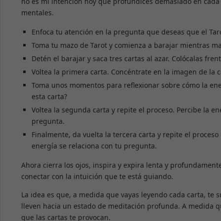
no es mi intención hoy que profundices demasiado en cada c
mentales.
Enfoca tu atención en la pregunta que deseas que el Taro
Toma tu mazo de Tarot y comienza a barajar mientras m
Detén el barajar y saca tres cartas al azar. Colócalas frent
Voltea la primera carta. Concéntrate en la imagen de la c
Toma unos momentos para reflexionar sobre cómo la energ
esta carta?
Voltea la segunda carta y repite el proceso. Percibe la e
pregunta.
Finalmente, da vuelta la tercera carta y repite el proceso
energía se relaciona con tu pregunta.
Ahora cierra los ojos, inspira y expira lenta y profundament
conectar con la intuición que te está guiando.
La idea es que, a medida que vayas leyendo cada carta, te s
lleven hacia un estado de meditación profunda. A medida qu
que las cartas te provocan.