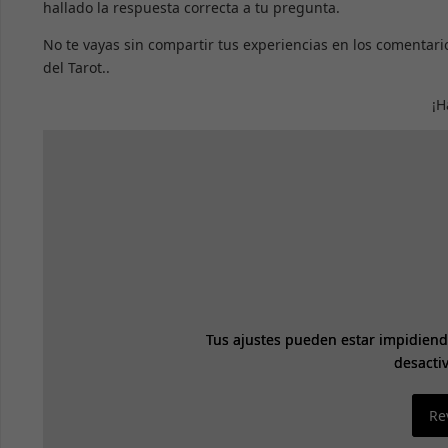
hallado la respuesta correcta a tu pregunta.
No te vayas sin compartir tus experiencias en los comentari
del Tarot..
¡H
Tus ajustes pueden estar impidiend
Tus ajustes pueden estar impidiend
desacti
desacti
Re
Re