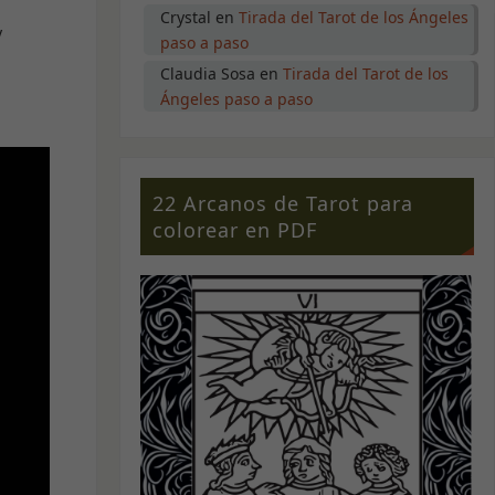
Crystal
en
Tirada del Tarot de los Ángeles
y
paso a paso
Claudia Sosa
en
Tirada del Tarot de los
Ángeles paso a paso
22 Arcanos de Tarot para
colorear en PDF