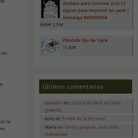
tos
Zodíaco para Colorear ¡Los 12
signos para imprimir en casa! |
Descarga INMEDIATA
.
3,99
€
2,99
€
Péndulo Ojo de Tigre
11,63
€
endo
ta
Últimos comentarios
Naidelin
en
Lectura de tarot en línea
gratuito
Anto
en
Tirada de la Decisión
ías te
María
en
Tarot y piedras: una unión
nes
indisoluble