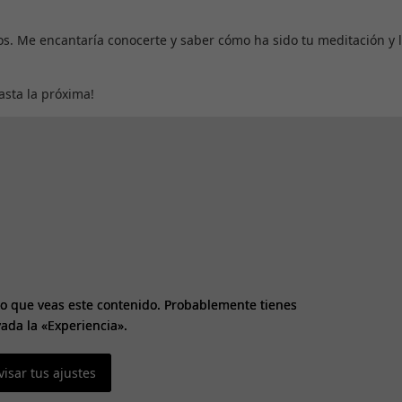
os. Me encantaría conocerte y saber cómo ha sido tu meditación y 
asta la próxima!
Necesarias
Estas cookies
no son
opcionales.
Son necesarias
para que la
web funcione
correctamente.
Estadísticas
o que veas este contenido. Probablemente tienes
o que veas este contenido. Probablemente tienes
Para que
vada la «Experiencia».
vada la «Experiencia».
podamos
mejorar la
funcionalidad
visar tus ajustes
visar tus ajustes
y estructura