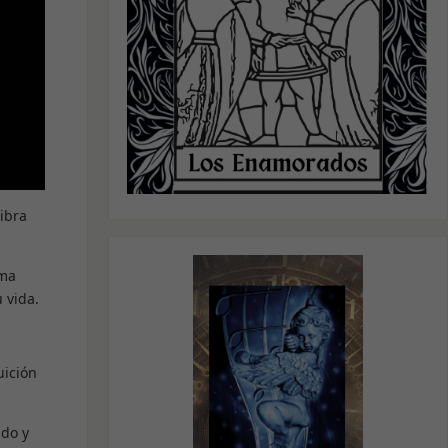
libra
oma
 vida.
uición
ido y