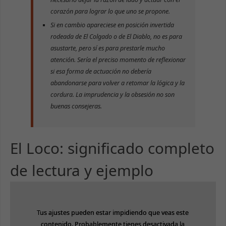
corazón para lograr lo que uno se propone.
Si en cambio apareciese en posición invertida
rodeada de
El Colgado
o de
El Diablo
, no es para
asustarte, pero sí es para prestarle mucho
atención. Sería el preciso momento de reflexionar
si esa forma de actuación no debería
abandonarse para volver a retomar la lógica y la
cordura. La imprudencia y la obsesión no son
buenas consejeras.
El Loco: significado completo
de lectura y ejemplo
Tus ajustes pueden estar impidiendo que veas este
Tus ajustes pueden estar impidiendo que veas este
contenido. Probablemente tienes desactivada la
contenido. Probablemente tienes desactivada la