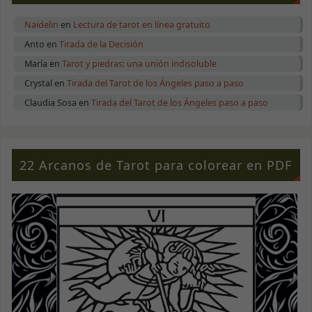
Naidelin
en
Lectura de tarot en línea gratuito
Anto
en
Tirada de la Decisión
María
en
Tarot y piedras: una unión indisoluble
Crystal
en
Tirada del Tarot de los Ángeles paso a paso
Claudia Sosa
en
Tirada del Tarot de los Ángeles paso a paso
22 Arcanos de Tarot para colorear en PDF