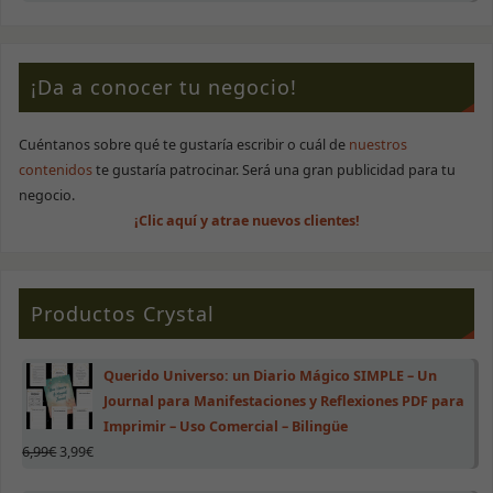
Necesarias
¡Da a conocer tu negocio!
Estas cookies
no son
opcionales.
Son necesarias
Cuéntanos sobre qué te gustaría escribir o cuál de
nuestros
para que la
contenidos
te gustaría patrocinar. Será una gran publicidad para tu
web funcione
negocio.
correctamente.
¡Clic aquí y atrae nuevos clientes!
Estadísticas
Para que
podamos
Productos Crystal
mejorar la
funcionalidad
y estructura
Querido Universo: un Diario Mágico SIMPLE – Un
de la web, en
base a cómo
Journal para Manifestaciones y Reflexiones PDF para
se use.
Imprimir – Uso Comercial – Bilingüe
6,99
€
3,99
€
Experiencia