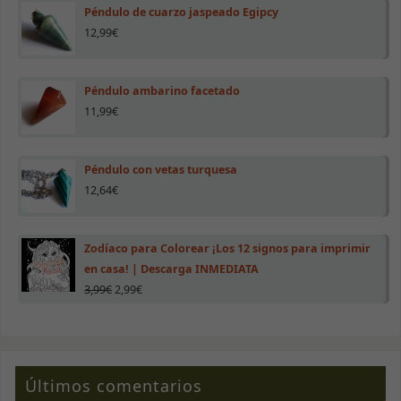
Péndulo de cuarzo jaspeado Egipcy
Para que
nuestra web
12,99
€
funcione lo
mejor posible
durante tu
visita. Si
Péndulo ambarino facetado
rechazas estas
11,99
€
cookies,
algunas
funcionalidades
desaparecerán
Péndulo con vetas turquesa
de la web.
12,64
€
Marketing
Zodíaco para Colorear ¡Los 12 signos para imprimir
Al compartir tus
en casa! | Descarga INMEDIATA
intereses y
comportamiento
3,99
€
2,99
€
mientras visitas
nuestro sitio,
aumentas la
posibilidad de
ver contenido y
ofertas
Últimos comentarios
personalizados.