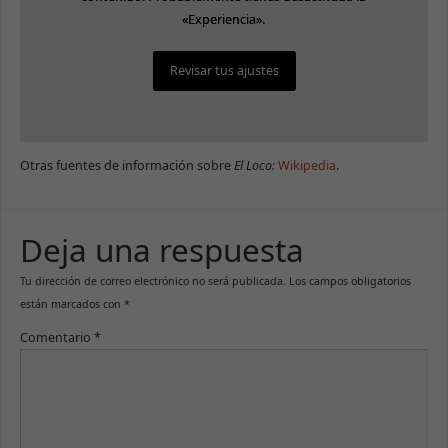
«Experiencia».
«Experiencia».
Revisar tus ajustes
Revisar tus ajustes
Otras fuentes de información sobre
El Loco:
Wikipedia
.
Deja una respuesta
Tu dirección de correo electrónico no será publicada.
Los campos obligatorios
están marcados con
*
Comentario
*