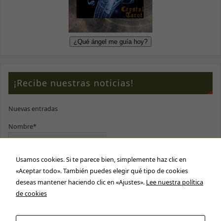
¡Recibe nuestras noticias!
Nuevas entradas
Nombre*
Usamos cookies. Si te parece bien, simplemente haz clic en
E-mail*
«Aceptar todo». También puedes elegir qué tipo de cookies
deseas mantener haciendo clic en «Ajustes».
Lee nuestra política
Por favor, acepta nuestra
política de privacidad
de cookies