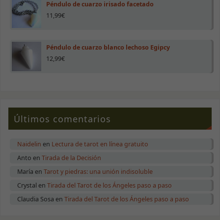
visita. Si
Péndulo de cuarzo irisado facetado
rechazas estas
11,99
€
cookies,
algunas
funcionalidades
desaparecerán
Péndulo de cuarzo blanco lechoso Egipcy
de la web.
12,99
€
Marketing
Al compartir tus
intereses y
comportamiento
Últimos comentarios
mientras visitas
nuestro sitio,
aumentas la
posibilidad de
Naidelin
en
Lectura de tarot en línea gratuito
ver contenido y
Anto
en
Tirada de la Decisión
ofertas
personalizados.
María
en
Tarot y piedras: una unión indisoluble
Crystal
en
Tirada del Tarot de los Ángeles paso a paso
Claudia Sosa
en
Tirada del Tarot de los Ángeles paso a paso