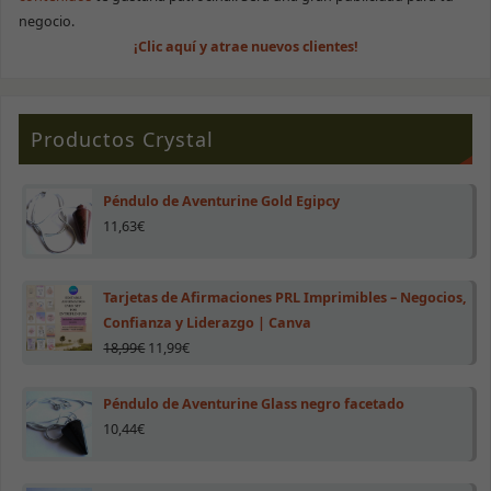
opcionales.
negocio.
Son necesarias
¡Clic aquí y atrae nuevos clientes!
para que la
web funcione
correctamente.
Productos Crystal
Estadísticas
Para que
Péndulo de Aventurine Gold Egipcy
podamos
mejorar la
11,63
€
funcionalidad
y estructura
de la web, en
base a cómo
Tarjetas de Afirmaciones PRL Imprimibles – Negocios,
se use.
Confianza y Liderazgo | Canva
18,99
€
11,99
€
Experiencia
Péndulo de Aventurine Glass negro facetado
Para que
nuestra web
10,44
€
funcione lo
mejor posible
durante tu