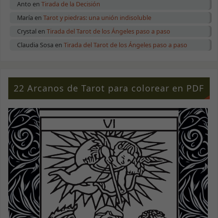
Anto
en
Tirada de la Decisión
María
en
Tarot y piedras: una unión indisoluble
Crystal
en
Tirada del Tarot de los Ángeles paso a paso
Claudia Sosa
en
Tirada del Tarot de los Ángeles paso a paso
22 Arcanos de Tarot para colorear en PDF
Necesarias
Estas cookies
no son
opcionales.
Son necesarias
para que la
web funcione
correctamente.
Estadísticas