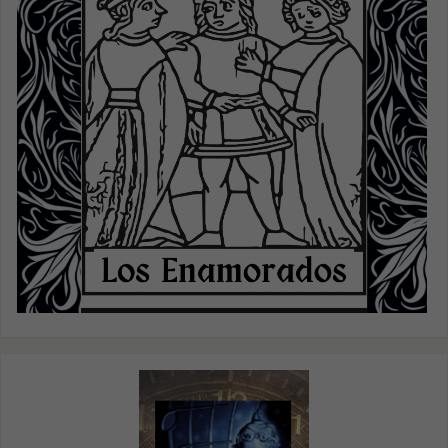
Para que
podamos
mejorar la
funcionalidad
y estructura
de la web, en
base a cómo
se use.
Experiencia
Para que
nuestra web
funcione lo
mejor posible
durante tu
visita. Si
rechazas estas
cookies,
algunas
funcionalidades
desaparecerán
de la web.