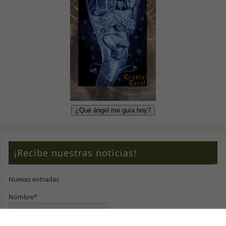
Marketing
Al compartir tus
intereses y
comportamiento
mientras visitas
nuestro sitio,
aumentas la
posibilidad de
ver contenido y
ofertas
personalizados.
¡Recibe nuestras noticias!
Nuevas entradas
Nombre*