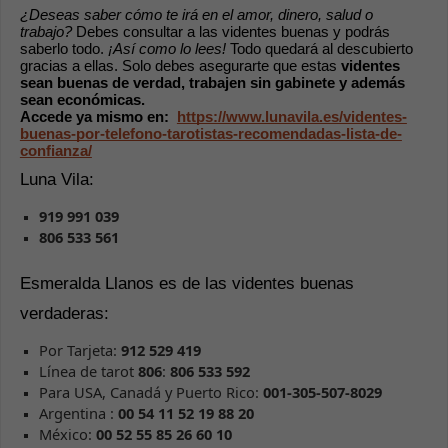
¿Deseas saber cómo te irá en el amor, dinero, salud o 
trabajo?
 Debes consultar a las videntes buenas y podrás 
saberlo todo. 
¡Así como lo lees!
 Todo quedará al descubierto 
gracias a ellas. Solo debes asegurarte que estas 
videntes 
sean buenas de verdad, trabajen sin gabinete y además 
sean económicas. 
Accede ya mismo en:  
https://www.lunavila.es/videntes-
buenas-por-telefono-tarotistas-recomendadas-lista-de-
confianza/
Luna Vila:
919 991 039
806 533 561
Esmeralda Llanos es de las videntes buenas 
verdaderas:
Por Tarjeta: 
912 529 419
Línea de tarot
 806
: 
806 533 592
Para USA, Canadá y Puerto Rico: 
001-305-507-8029
Argentina : 
00 54 11 52 19 88 20
México: 
00 52 55 85 26 60 10