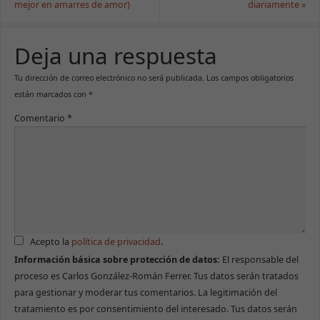
mejor en amarres de amor)
diariamente
»
Deja una respuesta
Tu dirección de correo electrónico no será publicada.
Los campos obligatorios
están marcados con
*
Comentario
*
Necesarias
Estas cookies
no son
opcionales.
Son necesarias
para que la
web funcione
correctamente.
Acepto la
política de privacidad
.
Información básica sobre protección de datos:
El responsable del
Estadísticas
proceso es Carlos González-Román Ferrer. Tus datos serán tratados
Para que
para gestionar y moderar tus comentarios. La legitimación del
podamos
tratamiento es por consentimiento del interesado. Tus datos serán
mejorar la