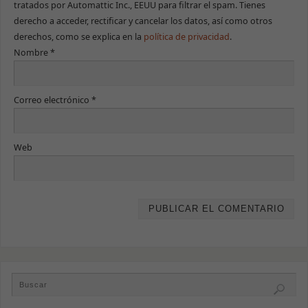
funcionalidad
tratados por Automattic Inc., EEUU para filtrar el spam. Tienes
y estructura
derecho a acceder, rectificar y cancelar los datos, así como otros
de la web, en
derechos, como se explica en la
política de privacidad
.
base a cómo
se use.
Nombre
*
Experiencia
Correo electrónico
*
Para que
nuestra web
funcione lo
mejor posible
Web
durante tu
visita. Si
rechazas estas
cookies,
algunas
funcionalidades
desaparecerán
de la web.
Marketing
Al compartir tus
intereses y