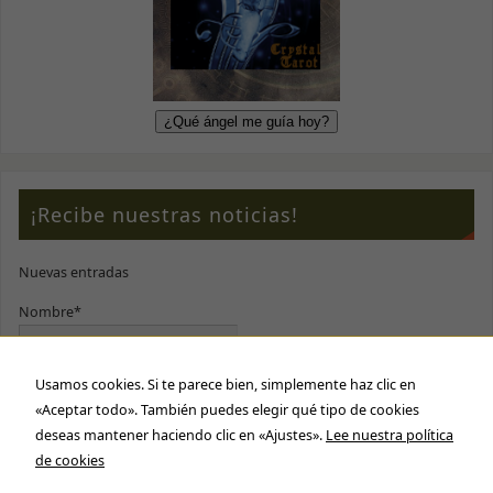
¡Recibe nuestras noticias!
Nuevas entradas
Nombre*
Usamos cookies. Si te parece bien, simplemente haz clic en
E-mail*
«Aceptar todo». También puedes elegir qué tipo de cookies
deseas mantener haciendo clic en «Ajustes».
Lee nuestra política
Por favor, acepta nuestra
política de privacidad
de cookies