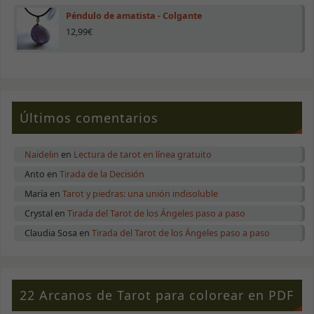
cookies,
algunas
Péndulo de amatista - Colgante
funcionalidades
12,99
€
desaparecerán
de la web.
Marketing
Al compartir tus
Últimos comentarios
intereses y
comportamiento
mientras visitas
Naidelin
en
Lectura de tarot en línea gratuito
nuestro sitio,
aumentas la
Anto
en
Tirada de la Decisión
posibilidad de
ver contenido y
María
en
Tarot y piedras: una unión indisoluble
ofertas
Crystal
en
Tirada del Tarot de los Ángeles paso a paso
personalizados.
Claudia Sosa
en
Tirada del Tarot de los Ángeles paso a paso
22 Arcanos de Tarot para colorear en PDF