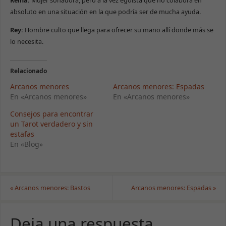
Reina:
Mujer soñadora, pero a la vez egoísta que no colabora en
absoluto en una situación en la que podría ser de mucha ayuda.
Rey:
Hombre culto que llega para ofrecer su mano allí donde más se
lo necesita.
Relacionado
Arcanos menores
Arcanos menores: Espadas
En «Arcanos menores»
En «Arcanos menores»
Consejos para encontrar
un Tarot verdadero y sin
estafas
En «Blog»
«
Arcanos menores: Bastos
Arcanos menores: Espadas
»
Deja una respuesta