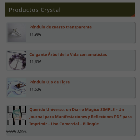
para que la
Productos Crystal
web funcione
correctamente.
Péndulo de cuarzo transparente
11,99
€
Estadísticas
Para que
podamos
mejorar la
Colgante Árbol de la Vida con amatistas
funcionalidad
11,63
€
y estructura
de la web, en
base a cómo
se use.
Péndulo Ojo de Tigre
11,63
€
Experiencia
Para que
nuestra web
Querido Universo: un Diario Mágico SIMPLE – Un
funcione lo
Journal para Manifestaciones y Reflexiones PDF para
mejor posible
Imprimir – Uso Comercial – Bilingüe
durante tu
visita. Si
6,99
€
3,99
€
rechazas estas