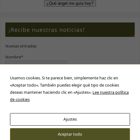
¡Recibe nuestras noticias!
Nuevas entradas
Nombre*
Usamos cookies. Si te parece bien, simplemente haz clic en
E-mail*
«Aceptar todo». También puedes elegir qué tipo de cookies
deseas mantener haciendo clic en «Ajustes».
Lee nuestra política
Por favor, acepta nuestra
política de privacidad
de cookies
Ajustes
Aceptar todo
Cartas Tarot © 2016 - 2026