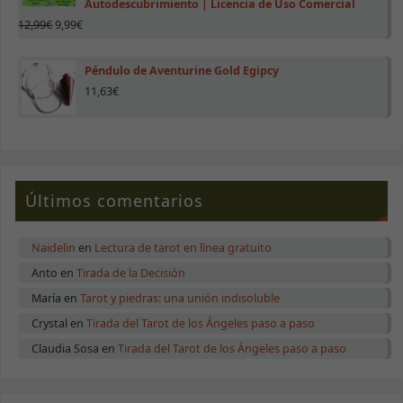
y estructura
Autodescubrimiento | Licencia de Uso Comercial
de la web, en
12,99
€
9,99
€
base a cómo
se use.
Péndulo de Aventurine Gold Egipcy
11,63
€
Experiencia
Para que
nuestra web
funcione lo
mejor posible
durante tu
Últimos comentarios
visita. Si
rechazas estas
cookies,
algunas
Naidelin
en
Lectura de tarot en línea gratuito
funcionalidades
Anto
en
Tirada de la Decisión
desaparecerán
de la web.
María
en
Tarot y piedras: una unión indisoluble
Crystal
en
Tirada del Tarot de los Ángeles paso a paso
Claudia Sosa
en
Tirada del Tarot de los Ángeles paso a paso
Marketing
Al compartir tus
intereses y
comportamiento