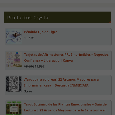
Productos Crystal
Péndulo Ojo de Tigre
11,63
€
Necesarias
Estas cookies
Tarjetas de Afirmaciones PRL Imprimibles – Negocios,
no son
opcionales.
Confianza y Liderazgo | Canva
Son necesarias
18,99
€
11,99
€
para que la
web funcione
correctamente.
¡Tarot para colorear! 22 Arcanos Mayores para
Imprimir en casa | Descarga INMEDIATA
3,99
€
Estadísticas
Para que
podamos
Tarot Botánico de las Plantas Emocionales + Guía de
mejorar la
Lectura | 22 Arcanos Mayores para la Sanación y el
funcionalidad