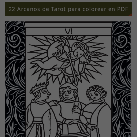
mientras visitas
22 Arcanos de Tarot para colorear en PDF
nuestro sitio,
aumentas la
posibilidad de
ver contenido y
ofertas
personalizados.