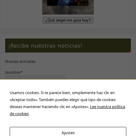
¡Recibe nuestras noticias!
Nuevas entradas
Nombre*
Usamos cookies. Si te parece bien, simplemente haz clic en
E-mail*
«Aceptar todo». También puedes elegir qué tipo de cookies
deseas mantener haciendo clic en «Ajustes».
Lee nuestra política
Por favor, acepta nuestra
política de privacidad
de cookies
Ajustes