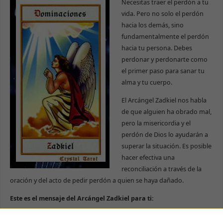
Necesitas traer el perdón a tu
vida. Pero no solo el perdón
hacia los demás, sino
fundamentalmente el perdón
hacia tu persona. Debes
perdonar y perdonarte como
el primer paso para sanar tu
alma y tu cuerpo.
El Arcángel Zadkiel nos habla
de que alguien ha obrado mal,
pero la misericordia y el
perdón de Dios lo ayudarán a
superar la situación. Es posible
hacer efectiva una
reconciliación a través de la
oración y del acto de pedir perdón a quien se haya dañado.
Este es el mensaje del Arcángel Zadkiel para ti:
Olvida tus errores del pasado, comienza de nuevo con fuerza y